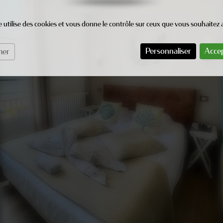
e utilise des cookies et vous donne le contrôle sur ceux que vous souhaitez 
Personnaliser
Accep
mer