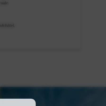
rnale.
ufchâtel.